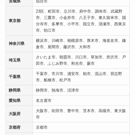
宮城県
仙台市
23区、町田市、立川市、府中市、調布市、武蔵野
市、三鷹市、小金井市、八王子市、東久留米市、国
東京都
分寺市、多摩市、小平市、国立市、清瀬市、西東京
市、狛江市
横浜市、川崎市、相模原市、厚木市、海老名市、鎌
神奈川県
倉市、座間市、藤沢市、大和市
さいたま市、朝霞市、川口市、草加市、所沢市、戸
埼玉県
田市、ふじみ野市、和光市、蕨市
千葉市、市川市、浦安市、柏市、流山市、習志野
千葉県
市、船橋市、松戸市
静岡県
静岡市、熱海市、沼津市
愛知県
名古屋市
大阪市、吹田市、豊中市、茨木市、高槻市、東大阪
大阪府
市
京都府
京都市