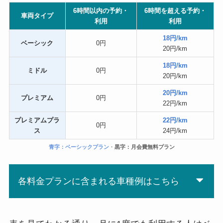
6時間以内の予約・
6時間を超える予約・
車両タイプ
利用
利用
18円/km
ベーシック
0円
20円/km
18円/km
ミドル
0円
20円/km
20円/km
プレミアム
0円
22円/km
プレミアムプラ
22円/km
0円
ス
24円/km
青字：ベーシックプラン
・
黒字：月会費無料プラン
各料金プランに含まれる車種例はこちら