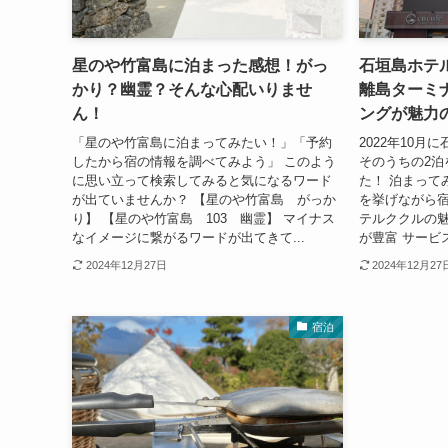
星のや竹富島に泊まった感想！がっ
石垣島ホテ
かり？幽霊？そんな心配いりませ
離島ターミ
ん！
ングが魅力
「星のや竹富島に泊まってみたい！」「予約
2022年10月
したから宿の情報を調べてみよう」 このよう
そのうちの2泊
に思い立って検索してみると気になるワード
た！ 泊まって
が出ていませんか？ 【星のや竹富島 がっか
を挙げながら宿
り】 【星のや竹富島 103 幽霊】 マイナス
テルククルの魅
なイメージに繋がるワードが出てきて...
が豊富 サービス
2024年12月27日
2024年12月27
宿泊