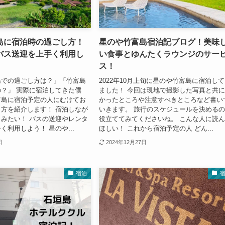
島に宿泊時の過ごし方！
星のや竹富島宿泊記ブログ！美味
バス送迎を上手く利用し
い食事とゆんたくラウンジのサー
ス！
島での過ごし方は？」「竹富島
2022年10月上旬に星のや竹富島に宿泊し
？」 実際に宿泊してきた僕
ました！ 今回は現地で撮影した写真と共
富島に宿泊予定の人にむけてお
かったところや注意すべきところなど書い
方を紹介します！ 宿泊しなが
いきます。 旅行のスケジュールを決める
みたい！ バスの送迎やレンタ
役立ててみてくださいね。 こんな人に読
く利用しよう！ 星のや...
ほしい！ これから宿泊予定の人 どん...
日
2024年12月27日
宿泊