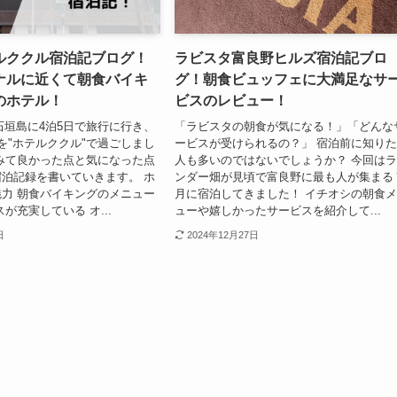
ルククル宿泊記ブログ！
ラビスタ富良野ヒルズ宿泊記ブロ
ナルに近くて朝食バイキ
グ！朝食ビュッフェに大満足なサ
のホテル！
ビスのレビュー！
に石垣島に4泊5日で旅行に行き、
「ラビスタの朝食が気になる！」「どんな
を"ホテルククル"で過ごしまし
ービスが受けられるの？」 宿泊前に知り
みて良かった点と気になった点
人も多いのではないでしょうか？ 今回は
泊記録を書いていきます。 ホ
ンダー畑が見頃で富良野に最も人が集まる
力 朝食バイキングのメニュー
月に宿泊してきました！ イチオシの朝食
が充実している オ...
ューや嬉しかったサービスを紹介して...
日
2024年12月27日