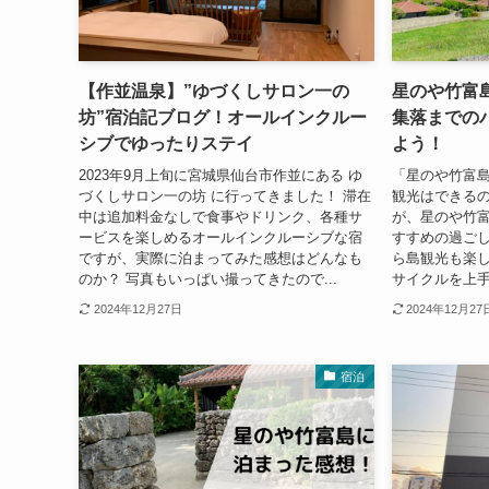
【作並温泉】”ゆづくしサロン一の
星のや竹富
坊”宿泊記ブログ！オールインクルー
集落までの
シブでゆったりステイ
よう！
2023年9月上旬に宮城県仙台市作並にある ゆ
「星のや竹富
づくしサロン一の坊 に行ってきました！ 滞在
観光はできるの
中は追加料金なしで食事やドリンク、各種サ
が、星のや竹
ービスを楽しめるオールインクルーシブな宿
すすめの過ごし
ですが、実際に泊まってみた感想はどんなも
ら島観光も楽し
のか？ 写真もいっぱい撮ってきたので...
サイクルを上手
2024年12月27日
2024年12月27
宿泊