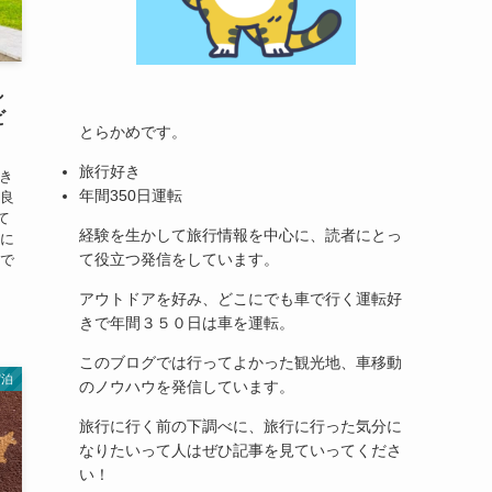
し
ビ
とらかめです。
旅行好き
てき
年間350日運転
に良
て
経験を生かして旅行情報を中心に、読者にとっ
のに
て役立つ発信をしています。
んで
アウトドアを好み、どこにでも車で行く運転好
きで年間３５０日は車を運転。
このブログでは行ってよかった観光地、車移動
宿泊
のノウハウを発信しています。
旅行に行く前の下調べに、旅行に行った気分に
なりたいって人はぜひ記事を見ていってくださ
い！